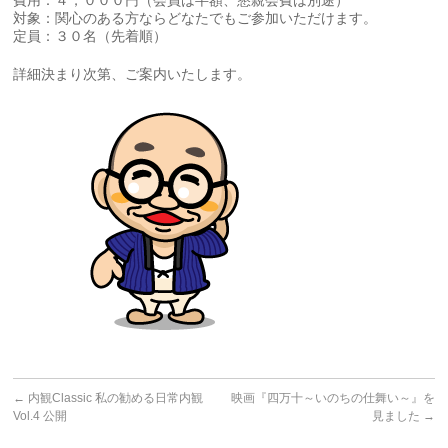
費用：４，０００円（会員は半額、懇親会費は別途）
対象：関心のある方ならどなたでもご参加いただけます。
定員：３０名（先着順）
詳細決まり次第、ご案内いたします。
←
内観Classic 私の勧める日常内観
映画『四万十～いのちの仕舞い～』を
Vol.4 公開
見ました
→