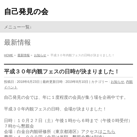
自己発見の会
メニュー一覧↓
最新情報
HOME
»
最新情報
»
お知らせ
»
平成３０年内観フェスの日時が決まりました！
平成３０年内観フェスの日時が決まりました！
投稿日 : 2018年6月23日
最終更新日時 : 2019年8月10日
カテゴリー :
お知らせ
,
内観
イベント
自己発見の会では、年に１度程度の会員が集う場を企画中です。
平成３０年内観フェスの日時、会場が決まりました！
日時：１０月２７日（土）午後１時から６時まで（午後０時受付）
７時から懇親会
会場：白金台内観研修所（東京都港区）アクセスは
こちら