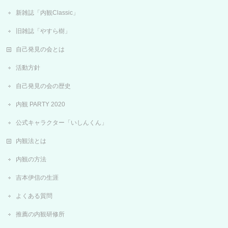
新雑誌「内観Classic」
旧雑誌「やすら樹」
自己発見の会とは
活動方針
自己発見の会の歴史
内観 PARTY 2020
公式キャラクター「いしんくん」
内観法とは
内観の方法
吉本伊信の生涯
よくある質問
推薦の内観研修所