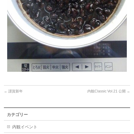
←
謹賀新年
内観Classic Vol.21 公開
→
カテゴリー
内観イベント