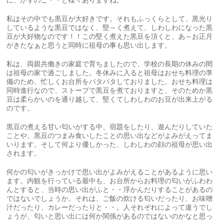
に、かずのこ・・と様々ありますね。
私はその中でも黒豆が大好きです。それもふっくらとして、黒光り
しているような黒豆ではなく、堅～く煮えて、しわしわになった黒
豆が大好物なのです！！この堅く煮えた黒豆を頂くと、あ～お正月
がきたなぁと思うと同時に祖母の事も思い出します。
私は、両親共働きの家庭で育ちましたので、学校の長期の休みの間
は祖母の家で過ごしました。冬休みに入ると祖母はおせち料理の準
備のため、忙しくお台所をパタパタしておりました。おせち料理は
同時進行なので、ストーブで黒豆を煮ておりますと、そのためか黒
豆は柔らかいのを通り越して、堅くてしわしわのお豆が出来上がる
のです。
黒豆の煮える甘い匂いがする中、宿題をしたり、遊んだりしていた
ことや、黒豆のつまみ食いしたことの思い出などがよみがえってま
いります。そして何より優しかった、しわしわの顔の祖母が思い出
されます。
何かの匂いがきっかけで思い出がよみがえることがあるように思い
ます。内観を行っている最中も、お台所からお料理の匂いがふわわ
んとすると、当時の思い出がふと・・浮かんだりすることがあるの
ではないでしょうか。それは、ご飯の炊ける匂いだったり、お味噌
汁だったり、カレーだったりと・・。人それぞれによって違うでし
ょうが、匂いと思い出には何か関係があるのではないのかなと思っ